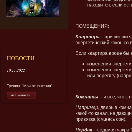
находится, если есть
ПОМЕЩЕНИЯ:
Квартира
– при чистки ч
энергетический кокон со
Если квартира вроде бы в
НОВОСТИ
изменения энергетики
изменения энергети
10.11.2022
или перетягу (наприм
Тренинг "Мои отношения"
все новости
Комнаты
– и все, что с
Например
, дверь в комн
какой-то канал, не дающи
привязка (см.весь сон).
Чердак
– седьмая чакра 