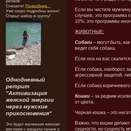
ритмов"
Спешите!
Подробнее...
Если вы чистите мужчину
Уже скоро подробны анонс!
случаев, это программа п
Открыт набор в группу!
10%, это программы иног
ЖИВОТНЫЕ:
Собаки
– могут быть, как
ведет себя собака.
Если она на вас скалится,
Если собака, наоборот, з
агрессивной защитой, ли
Однодневный
Если собака коричневого 
ретрит
"Активизация
Кошки
– за редким исключ
женской энергии
от цвета.
через мужские
Черная кошка – это негат
прикосновения"
Важно, что кошки делают 
Это будет маленькая женская
сущности, но сущность мо
мистерия с мандала-танцем и