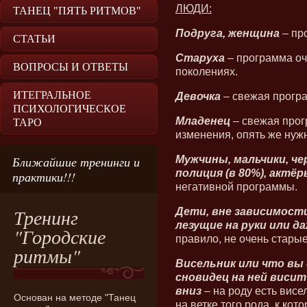
ЛЮДИ:
ТАНЕЦ "ПЯТЬ РИТМОВ"
Подруга, женщина
– пр
СТАТЬИ
Старуха
– программа оч
ВОПРОСЫ И ОТВЕТЫ
поколениях.
ИТЕГРАЛЬНОЕ
Девочка
– свежая прогр
ПСИХОЛОГИЧЕСКОЕ
Младенец
– свежая прог
ТАРО
изменения, опять же нужн
Мужчины, мальчики, че
Ближайшие тренинги и
полиция (в 80%), актёр
практики!!!
негативной программы.
Тренинг
Дети, вне зависимост
лезущие на руки или д
"Городские
правило, не очень старые
ритмы"
Висельник или что вы 
сновидец на ней висит 
вниз
– на роду есть висе
Основан на методе "Танец
на ветке того рода, к кот