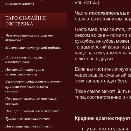
«выжаты»).
(психосоматика)
Часто
положительные 
ТАРО ОН-ЛАЙН И
являются источником под
ЭЗОТЕРИКА
Например
, вам снится, 
Чем отличается гадалка от
сексом во сне – помимо 
таролога?
суккубов, инкубов, может
то вампирский канал на 
Магические свечи ручной работы
чаще на сексуальном кана
Виды свечей, которые я
некоторых других.
изготавливаю
Если вы чистите личную ж
Памятка/инструкция к
магическим свечам
через ваш сексуальный ка
этих каналах сидят бесы
Физические недомогания и запахи
при очистке магическими
свечами
Тоже самое может быть и 
типа, соответственно и к
Сны после чистки магическими
свечами
Что происходит после чистки?
Крадник диагностируетс
Травы в магических свечах
Поведение магической свечи
у вас что-то украли;