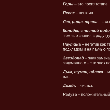
Горы
– это препятствие, 
Песок
– негатив.
Лес, роща, трава
– связ
Колодец с чистой водо
темные знания в роду (тут
Паутина
– негатив как т
подкладом и на паучью по
Звездопад
– знак замеча
задуманного – это знак п
Дым, туман, облака
– м
вас.
Дождь
– чистка.
Радуга
– положительный 