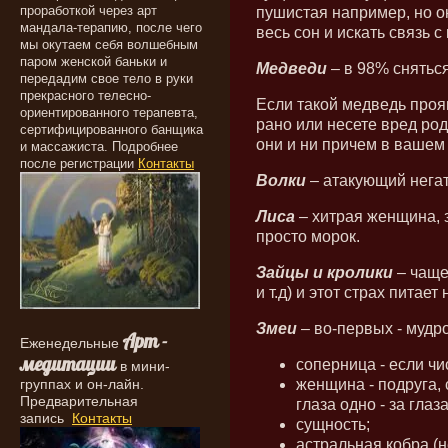
проработкой через арт
пушистая например, но о
мандала-терапию, после чего
весь сон и искать связь с
мы окутаем себя волшебным
паром женской баньки и
Медведи
– в 98% снятьс
передадим свое тело в руки
прекрасного телесно-
Если такой медведь прояв
ориентированного терапевта,
рано или несете вред род
сертифицированного банщика
они и ни причем в вашем 
и массажиста. Подробнее
после регистрации
Контакты
Волки
– атакующий негат
Лиса
– хитрая женщина, з
просто морок.
Зайцы и кролики
– чаще 
и т.д) и этот страх питае
Змеи
– во-первых - мудр
Арт -
Еженедельные
медитации
соперница - если чи
в мини-
группах и он-лайн.
женщина - подруга, с
Предварительная
глаза одно - за глаза
запись
Контакты
сущность;
астральная кобра (н