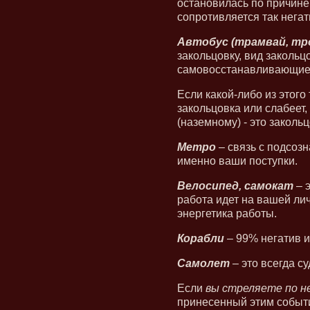
остановилась по причине 
сопротивляется так негат
Автобус (трамвай, тр
закольцовку, вид закольц
самовосстанавливающиес
Если какой-либо из этого
закольцовка или слабеет,
(наземному) - это закольц
Метро
– связь с подсозн
именно ваши поступки.
Велосипед, самокат
– 
работа идет на вашей лич
энергетика работы.
Корабли
– 99% негатив и
Самолет
– это всегда с
Если
вы стреляете по н
принесенный этим событи