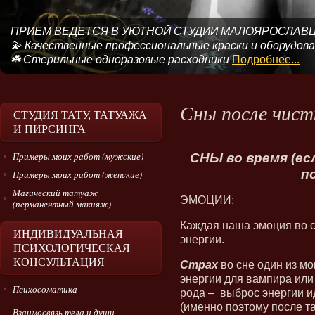
ПРИЕМ ВЕДЕТСЯ В УЮТНОЙ СТУДИИ МАЛОЯРОСЛАВЦА
💫 Качественные профессиональные краски и оборудов
☘️ Стерильные одноразовые расходники
Подробнее...
Сны после чист
СТУДИЯ ТАТУ, ТАТУАЖА
И ПИРСИНГА
Примеры моих работ (мужские)
СНЫ во время (ес
п
Примеры моих работ (женские)
Магический татуаж
ЭМОЦИИ:
(перманентный макияж)
Каждая наша эмоция во с
ИНДИВИДУАЛЬНАЯ
энергии.
ПСИХОЛОГИЧЕСКАЯ
КОНСУЛЬТАЦИЯ
Страх
во сне один из м
энергии для вампира ил
Психосоматика
рода – выброс энергии и
(именно поэтому после т
Взаимосвязь тела и души