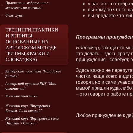
Практики и медитации с
у вас что-то отобра
магическими свечами
вы кому-то что-то д
Фазы луны
вы продаете что-либ
ТРЕНИНГИ,ПРАКТИКИ
И РЕТРИТЫ,
Программы принужден
ОСНОВАННЫЕ НА
Например
, заходит ко мн
АВТОРСКОМ МЕТОДЕ
это делать – здесь сразу
"РИТМЫ,КРАСКИ И
принуждения –советует, г
СЛОВА"(RKS)
Здесь важно не перепутат
Авторская практика "Городские
ритмы"
чистки, чаще всего видит
говорят, но и сами учавст
Авторский тренинг RKS "Мои
мамой пришли куда-либо и
отношения"
– это говорит о работе п
Женские практики
Женский круг "Внутренняя
Богиня. Сила стихий"
Любое принуждение к дей
Женский круг "Внутренняя сила
Энергии 5 Стихий"