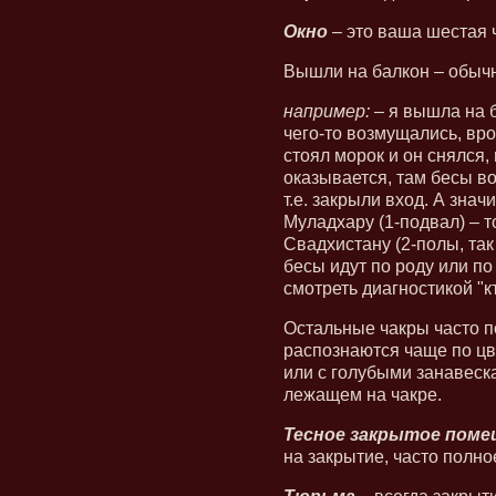
Окно
– это ваша шестая 
Вышли на балкон – обычн
например:
– я вышла на б
чего-то возмущались, вро
стоял морок и он снялся,
оказывается, там бесы в
т.е. закрыли вход. А зна
Муладхару (1-подвал) – т
Свадхистану (2-полы, так
бесы идут по роду или по
смотреть диагностикой "к
Остальные чакры часто п
распознаются чаще по цв
или с голубыми занавеска
лежащем на чакре.
Тесное закрытое поме
на закрытие, часто полно